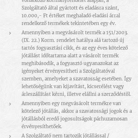
vonatkozó kormányrendelet alapján, a
Szolgáltató által gyártott és eladásra szánt,
10.000,- Ft értéket meghaladó eladási árral
rendelkező termékek tekintetében egy év.
Amennyiben a megvásárolt termék a 151/2003.
(IX. 22.) Korm. rendelet hatálya alá tartozó új
tartós fogyasztási cikk, és az egy éves kötelező
jótállást időtartama alatt a vásárolt termék
meghibásodik, a fogyasztó ugyanazokat az
igényeket érvényesítheti a Szolgáltatóval
szemben, amelyeket a szavatosság esetében. Így
lehetőségünk van kijavítást, kicserélést vagy
árleszállítást kérni, illetve elállni a szerződéstől.
Amennyiben egy megvásárolt termékre van
kötelező jótállás, akkor a szavatossági jogok és a
jótállásból eredő jogosultságok párhuzamosan
érvényesíthetőek.
A Szolgáltató nem tartozik jótállással /