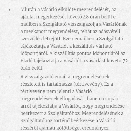
Miután a Vásárló elküldte megrendelését, az
ajánlat megérkezését követő 48 órán belül e-
mailben a Szolgáltató visszaigazolja a Vásárlónak
a megkapott megrendelést, tehát az adásvételi
szerződés létrejött. Ezen emailben a Szolgáltató
tájékoztatja a Vásárlót a kiszállítás várható
időpontjáról. A kiszállítás pontos időpontjáról az
Eladó tájékoztatja a Vásárlót a vásárlást követő 72
órán belül.
A visszaigazoló email a megrendelésének
részleteit is tartalmazza (tértivevény). Ez a
tértivevény nem jelenti a Vásárló
megrendelésének elfogadását, hanem csupán
arról tájékoztatja a Vásárlót, hogy megrendelése
beérkezett a Szolgáltatóhoz. Megrendelésének a
Szolgáltatóhoz történő beérkezése a Vásárló
részéről ajánlati kötöttséget eredményez.