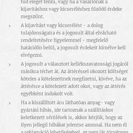
tud eleget tenni, vagy ha a Vásárlónak a
kijavításhoz vagy kicseréléshez fűződő érdeke
megszűnt.
A kijavítást vagy kicserélést - a dolog
tulajdonságaira és a jogosult által elvárható
rendeltetésére figyelemmel - megfelelő
határidőn belül, a jogosult érdekeit kímélve kell
elvégezni.
A jogosult a választott kellékszavatossági jogáról
másikra térhet át. Az áttéréssel okozott költséget
köteles a kötelezettnek megfizetni, kivéve, ha az
áttérésre a kötelezett adott okot, vagy az áttérés
egyébként indokolt volt.
Ha a kiszállított áru láthatóan anyag- vagy
gyártási hibás, ide tartoznak a szállításkor
keletkezett sérülések is, akkor kérjük, hogy az
ilyen jellegű hibákat jelentse azonnal. Ha nem él
a reklamáció lehetőségével, az nem jár törvényes