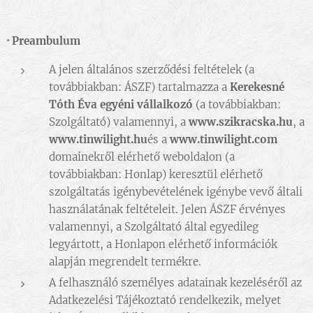
·
Preambulum
A jelen általános szerződési feltételek (a
továbbiakban: ÁSZF) tartalmazza a
Kerekesné
Tóth Éva egyéni vállalkozó
(a továbbiakban:
Szolgáltató) valamennyi, a
www.szikracska.hu
, a
www.tinwilight.hu
és a
www.tinwilight.com
domainekről elérhető weboldalon (a
továbbiakban: Honlap) keresztül elérhető
szolgáltatás igénybevételének igénybe vevő általi
használatának feltételeit. Jelen ÁSZF érvényes
valamennyi, a Szolgáltató által egyedileg
legyártott, a Honlapon elérhető információk
alapján megrendelt termékre.
A felhasználó személyes adatainak kezeléséről az
Adatkezelési Tájékoztató rendelkezik, melyet