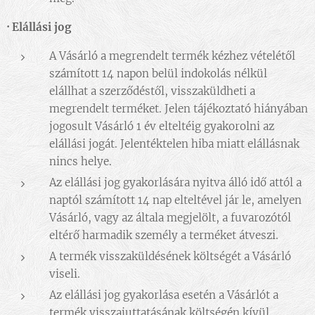
·
Elállási jog
A Vásárló a megrendelt termék kézhez vételétől
számított 14 napon belül indokolás nélkül
elállhat a szerződéstől, visszaküldheti a
megrendelt terméket. Jelen tájékoztató hiányában
jogosult Vásárló 1 év elteltéig gyakorolni az
elállási jogát. Jelentéktelen hiba miatt elállásnak
nincs helye.
Az elállási jog gyakorlására nyitva álló idő attól a
naptól számított 14 nap elteltével jár le, amelyen
Vásárló, vagy az általa megjelölt, a fuvarozótól
eltérő harmadik személy a terméket átveszi.
A termék visszaküldésének költségét a Vásárló
viseli.
Az elállási jog gyakorlása esetén a Vásárlót a
termék visszajuttatásának költségén kívül