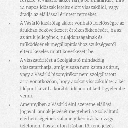
részére. A Vásárló akkor tartja be a határidőt, ha a
14 napos időszak letelte előtt visszaküldi, vagy
átadja az elállással érintett terméket.
A Vásárló kizárólag akkor vonható felelősségre az
árukban bekövetkezett értékcsökkenésért, ha az
az áruk jellegének, tulajdonságainak és
működésének megállapításához szükségestől
eltérő kezelés miatt következett be.
A visszatérítést a Szolgáltató mindaddig
visszatarthatja, amíg vissza nem kapta az árut,
vagy a Vásárló bizonyítékot nem szolgáltatott
arra vonatkozóan, hogy azokat visszaküldte: a két
időpont közül a korábbi időpontot kell figyelembe
venni.
Amennyiben a Vásárló élni szeretne elállási
jogával, annak jelzését megteheti a Szolgáltató
elérhetőségeinek valamelyikén írásban vagy
telefonon. Postai úton írásban történő jelzés