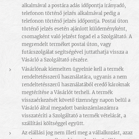
alkalmával a postára adás időpontja irányadó,
telefonon történő jelzés alkalmával pedig a
telefonon történő jelzés időpontja. Postai úton
történő jelzés esetén ajánlott küldeményként,
csomagként való jelzést fogad el a Szolgáltató. A
megrendelt terméket postai úton, vagy
futárszolgálat segítségével juttathatja vissza a
Vásárló a Szolgáltató részére.
Vásárlónak kiemelten ügyelnie kell a termék
rendeltetésszerű használatára, ugyanis a nem
rendeltetésszerű használatából eredő károknak
megtérítése a Vásárlót terheli. A termék
visszaérkezését követő tizennégy napon belül a
Vásárló által megadott bankszámlaszámra
visszatéríti a Szolgáltató a termék vételárát, a
szállítási költséggel együtt.
Az elállási jog nem illeti meg a vállalkozást, azaz