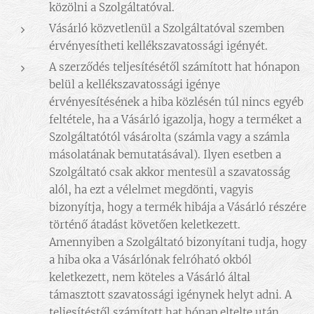
közölni a Szolgáltatóval.
Vásárló közvetlenül a Szolgáltatóval szemben
érvényesítheti kellékszavatossági igényét.
A szerződés teljesítésétől számított hat hónapon
belül a kellékszavatossági igénye
érvényesítésének a hiba közlésén túl nincs egyéb
feltétele, ha a Vásárló igazolja, hogy a terméket a
Szolgáltatótól vásárolta (számla vagy a számla
másolatának bemutatásával). Ilyen esetben a
Szolgáltató csak akkor mentesül a szavatosság
alól, ha ezt a vélelmet megdönti, vagyis
bizonyítja, hogy a termék hibája a Vásárló részére
történő átadást követően keletkezett.
Amennyiben a Szolgáltató bizonyítani tudja, hogy
a hiba oka a Vásárlónak felróható okból
keletkezett, nem köteles a Vásárló által
támasztott szavatossági igénynek helyt adni. A
teljesítéstől számított hat hónap eltelte után