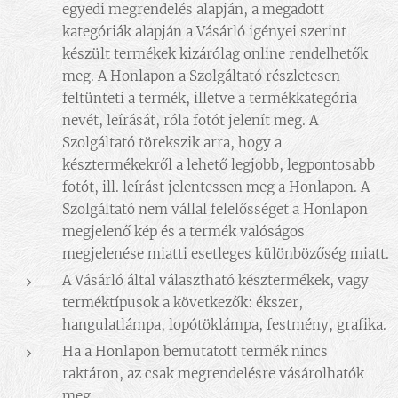
egyedi megrendelés alapján, a megadott
kategóriák alapján a Vásárló igényei szerint
készült termékek kizárólag online rendelhetők
meg. A Honlapon a Szolgáltató részletesen
feltünteti a termék, illetve a termékkategória
nevét, leírását, róla fotót jelenít meg. A
Szolgáltató törekszik arra, hogy a
késztermékekről a lehető legjobb, legpontosabb
fotót, ill. leírást jelentessen meg a Honlapon. A
Szolgáltató nem vállal felelősséget a Honlapon
megjelenő kép és a termék valóságos
megjelenése miatti esetleges különbözőség miatt.
A Vásárló által választható késztermékek, vagy
terméktípusok a következők: ékszer,
hangulatlámpa, lopótöklámpa, festmény, grafika.
Ha a Honlapon bemutatott termék nincs
raktáron, az csak megrendelésre vásárolhatók
meg.