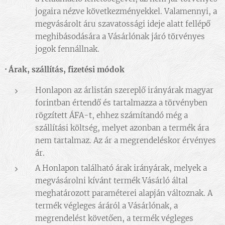
jogaira nézve következményekkel. Valamennyi, a
megvásárolt áru szavatossági ideje alatt fellépő
meghibásodására a Vásárlónak járó törvényes
jogok fennállnak.
·
Árak, szállítás, fizetési módok
Honlapon az árlistán szereplő irányárak magyar
forintban értendő és tartalmazza a törvényben
rögzített ÁFA-t, ehhez számítandó még a
szállítási költség, melyet azonban a termék ára
nem tartalmaz. Az ár a megrendeléskor érvényes
ár.
A Honlapon található árak irányárak, melyek a
megvásárolni kívánt termék Vásárló által
meghatározott paraméterei alapján változnak. A
termék végleges áráról a Vásárlónak, a
megrendelést követően, a termék végleges