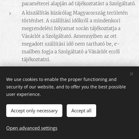
paraméterei alapján ad tájékoztatást a Szolgáltató.
A kiszállítás kizárólag Magyarország területén
történhet. A szállítási időkről a mindenkori
megrendelési folyamat során tájékoztatja a
Vásárlót a Szolgáltató. Amennyiben az ott
megadott szállítási idő nem tartható be, e-
mailben fogja a Szolgáltató a Vásárlót erről
tájékoztatni.
Az áru kifizetése a Vásárló részéről kizárólag
banki átutalással történik a Szolgáltatónak, a
We use cookies to enable the proper functioning and
megrendelést követő tájékoztatása alapján.
security of our website, and to offer you the best possible
user experience.
·
Szállítási költségek és idő
A megrendelt terméknek a Vásárló által megadott
Accept only necessary
Accept all
címre történő szállítása a Szolgáltató
tájékoztatása alapján meghatározott
Open advanced settings
futárszolgálattal, paraméterekkel, illetve