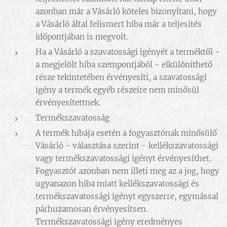
azonban már a Vásárló köteles bizonyítani, hogy
a Vásárló által felismert hiba már a teljesítés
időpontjában is megvolt.
Ha a Vásárló a szavatossági igényét a terméktől -
a megjelölt hiba szempontjából - elkülöníthető
része tekintetében érvényesíti, a szavatossági
igény a termék egyéb részeire nem minősül
érvényesítettnek.
Termékszavatosság
A termék hibája esetén a fogyasztónak minősülő
Vásárló - választása szerint - kellékszavatossági
vagy termékszavatossági igényt érvényesíthet.
Fogyasztót azonban nem illeti meg az a jog, hogy
ugyanazon hiba miatt kellékszavatossági és
termékszavatossági igényt egyszerre, egymással
párhuzamosan érvényesítsen.
Termékszavatossági igény eredményes