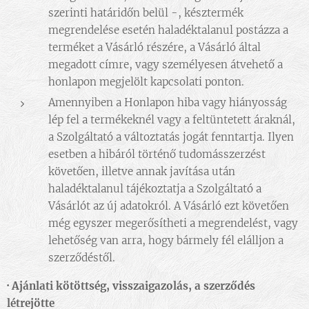
szerinti határidőn belül -, késztermék
megrendelése esetén haladéktalanul postázza a
terméket a Vásárló részére, a Vásárló által
megadott címre, vagy személyesen átvehető a
honlapon megjelölt kapcsolati ponton.
Amennyiben a Honlapon hiba vagy hiányosság
lép fel a termékeknél vagy a feltüntetett áraknál,
a Szolgáltató a változtatás jogát fenntartja. Ilyen
esetben a hibáról történő tudomásszerzést
követően, illetve annak javítása után
haladéktalanul tájékoztatja a Szolgáltató a
Vásárlót az új adatokról. A Vásárló ezt követően
még egyszer megerősítheti a megrendelést, vagy
lehetőség van arra, hogy bármely fél elálljon a
szerződéstől.
·
Ajánlati kötöttség, visszaigazolás, a szerződés
létrejötte