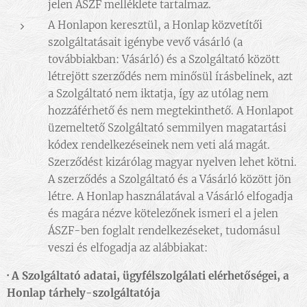
jelen ÁSZF melléklete tartalmaz.
A Honlapon keresztül, a Honlap közvetítői
szolgáltatásait igénybe vevő vásárló (a
továbbiakban: Vásárló) és a Szolgáltató között
létrejött szerződés nem minősül írásbelinek, azt
a Szolgáltató nem iktatja, így az utólag nem
hozzáférhető és nem megtekinthető. A Honlapot
üzemeltető Szolgáltató semmilyen magatartási
kódex rendelkezéseinek nem veti alá magát.
Szerződést kizárólag magyar nyelven lehet kötni.
A szerződés a Szolgáltató és a Vásárló között jön
létre. A Honlap használatával a Vásárló elfogadja
és magára nézve kötelezőnek ismeri el a jelen
ÁSZF-ben foglalt rendelkezéseket, tudomásul
veszi és elfogadja az alábbiakat:
·
A Szolgáltató adatai, ügyfélszolgálati elérhetőségei, a
Honlap tárhely-szolgáltatója