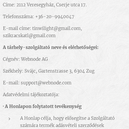
Címe: 2112 Veresegyház, Cserje utca 17.
Telefonszáma: +36-20-9940047
E-mail címe: tinwilight@gmail.com,
szikracskatl@gmail.com
A tárhely-szolgáltató neve és elérhetőségei:
Cégnév: Webnode AG
Székhely: Svájc, Gartenstrasse 3, 6304 Zug
E-mail: support@webnode.com
Adatvédelmi tájékoztatója:
·
A Honlapon folytatott tevékenység
A Honlap célja, hogy elősegítse a Szolgáltató
számára termék adásvételi szerződések