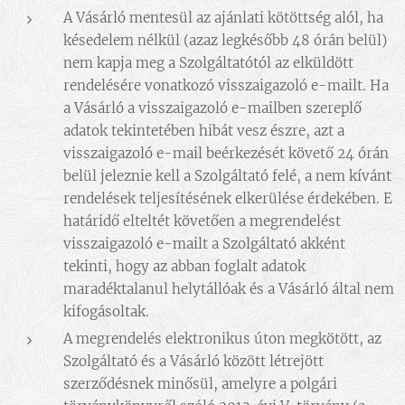
A Vásárló mentesül az ajánlati kötöttség alól, ha
késedelem nélkül (azaz legkésőbb 48 órán belül)
nem kapja meg a Szolgáltatótól az elküldött
rendelésére vonatkozó visszaigazoló e-mailt. Ha
a Vásárló a visszaigazoló e-mailben szereplő
adatok tekintetében hibát vesz észre, azt a
visszaigazoló e-mail beérkezését követő 24 órán
belül jeleznie kell a Szolgáltató felé, a nem kívánt
rendelések teljesítésének elkerülése érdekében. E
határidő elteltét követően a megrendelést
visszaigazoló e-mailt a Szolgáltató akként
tekinti, hogy az abban foglalt adatok
maradéktalanul helytállóak és a Vásárló által nem
kifogásoltak.
A megrendelés elektronikus úton megkötött, az
Szolgáltató és a Vásárló között létrejött
szerződésnek minősül, amelyre a polgári