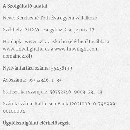
A Szolgáltató adatai
Neve: Kerekesné Tóth Éva egyéni vállalkozó
Székhely: 2112 Veresegyház, Cserje utca 17.
Honlapja: www.szikracska.hu (elérhető továbbá a
www.tinwilight.hu és a www.tinwilight.com
domainekről)
Nyilvántartási száma: 55438199
Adószáma: 56752346-1-33
Statisztikai számjele: 56752346-9003-231-13
Számlaszáma: Raiffeisen Bank 12021006-01748999-
00100004
Ügyfélszolgálati elérhetőségek