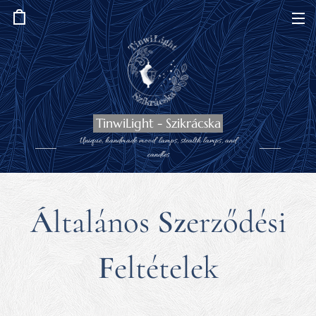
TinwiLight - Szikrácska
Unique, handmade mood lamps, stealth lamps, and
candles
Á
ltalános
Sz
erződési
F
eltételek