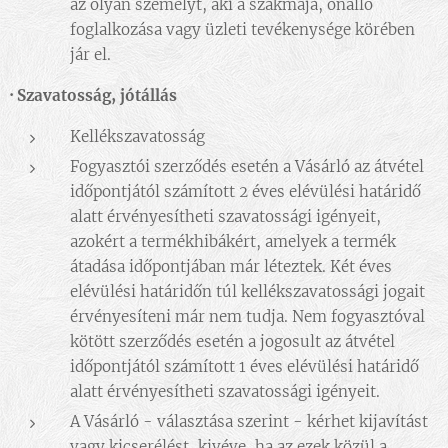
az olyan személyt, aki a szakmája, önálló
foglalkozása vagy üzleti tevékenysége körében
jár el.
·
Szavatosság, jótállás
Kellékszavatosság
Fogyasztói szerződés esetén a Vásárló az átvétel
időpontjától számított 2 éves elévülési határidő
alatt érvényesítheti szavatossági igényeit,
azokért a termékhibákért, amelyek a termék
átadása időpontjában már léteztek. Két éves
elévülési határidőn túl kellékszavatossági jogait
érvényesíteni már nem tudja. Nem fogyasztóval
kötött szerződés esetén a jogosult az átvétel
időpontjától számított 1 éves elévülési határidő
alatt érvényesítheti szavatossági igényeit.
A Vásárló - választása szerint - kérhet kijavítást
vagy kicserélést, kivéve, ha az ezek közül a