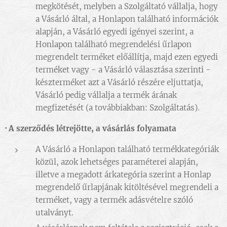
megkötését, melyben a Szolgáltató vállalja, hogy
a Vásárló által, a Honlapon található információk
alapján, a Vásárló egyedi igényei szerint, a
Honlapon található megrendelési űrlapon
megrendelt terméket előállítja, majd ezen egyedi
terméket vagy - a Vásárló választása szerinti -
készterméket azt a Vásárló részére eljuttatja,
Vásárló pedig vállalja a termék árának
megfizetését (a továbbiakban: Szolgáltatás).
·
A szerződés létrejötte, a vásárlás folyamata
A Vásárló a Honlapon található termékkategóriák
közül, azok lehetséges paraméterei alapján,
illetve a megadott árkategória szerint a Honlap
megrendelő űrlapjának kitöltésével megrendeli a
terméket, vagy a termék adásvételre szóló
utalványt.