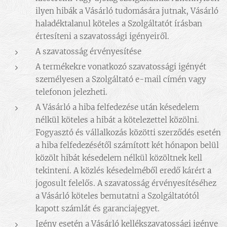
ilyen hibák a Vásárló tudomására jutnak, Vásárló
haladéktalanul köteles a Szolgáltatót írásban
értesíteni a szavatossági igényeiről.
A szavatosság érvényesítése
A termékekre vonatkozó szavatossági igényét
személyesen a Szolgáltató e-mail címén vagy
telefonon jelezheti.
A Vásárló a hiba felfedezése után késedelem
nélkül köteles a hibát a kötelezettel közölni.
Fogyasztó és vállalkozás közötti szerződés esetén
a hiba felfedezésétől számított két hónapon belül
közölt hibát késedelem nélkül közöltnek kell
tekinteni. A közlés késedelméből eredő kárért a
jogosult felelős. A szavatosság érvényesítéséhez
a Vásárló köteles bemutatni a Szolgáltatótól
kapott számlát és garanciajegyet.
Igény esetén a Vásárló kellékszavatossági igénye