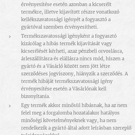
érvényesítése esetén azonban a kicserélt
termékre, illetve kijavított részre vonatkozó
kellékszavatossági igényét a fogyasztó a
gyártóval szemben érvényesítheti.
Termékszavatossági igényként a fogyasztó
kizárólag a hibás termék kijavítását vagy
kicserélését kérheti, azaz pénzbeli orvoslásra,
árleszállításra és elállásra nincs mód, hiszen a
gyártó és a Vásárló között nem jött létre
szerződéses jogviszony, hiányzik a szerződés. A
termék hibáját termékszavatossági igény
érvényesítése esetén a Vásárlónak kell
bizonyítania.
Egy termék akkor minősül hibásnak, ha az nem
felel meg a forgalomba hozatalakor hatályos
minőségi követelményeknek vagy, ha nem
rendelkezik a gyártó által adott leírásban szereplő