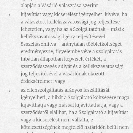
alapján a Vásárló választása szerint
kijavítást vagy kicserélést igényelhet, kivéve, ha
a választott kellékszavatossági jog teljesítése
lehetetlen, vagy ha az a Szolgáltatónak - másik
kellékszavatossági igény teljesítésével
összehasonlítva - aránytalan többletköltséget
eredményezne, figyelembe véve a szolgáltatás
hibátlan állapotban képviselt értékét, a
szerződésszegés súlyát és a kellékszavatossági
jog teljesítésével a Vásárlónak okozott
érdeksérelmet; vagy
az ellenszolgáltatás arányos leszállítását
igényelheti, a hibát a Szolgáltató költségére maga
kijavíthatja vagy mással kijavíttathatja, vagy a
szerződéstől elállhat, ha a Szolgáltató a kijavítást
vagy a kicserélést nem vállalta, e
kötelezettségének megfelelő határidőn belül nem