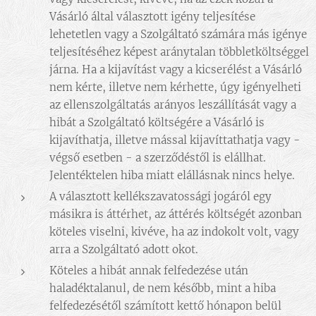
Vásárló által választott igény teljesítése
lehetetlen vagy a Szolgáltató számára más igénye
teljesítéséhez képest aránytalan többletköltséggel
járna. Ha a kijavítást vagy a kicserélést a Vásárló
nem kérte, illetve nem kérhette, úgy igényelheti
az ellenszolgáltatás arányos leszállítását vagy a
hibát a Szolgáltató költségére a Vásárló is
kijavíthatja, illetve mással kijavíttathatja vagy -
végső esetben - a szerződéstől is elállhat.
Jelentéktelen hiba miatt elállásnak nincs helye.
A választott kellékszavatossági jogáról egy
másikra is áttérhet, az áttérés költségét azonban
köteles viselni, kivéve, ha az indokolt volt, vagy
arra a Szolgáltató adott okot.
Köteles a hibát annak felfedezése után
haladéktalanul, de nem később, mint a hiba
felfedezésétől számított kettő hónapon belül