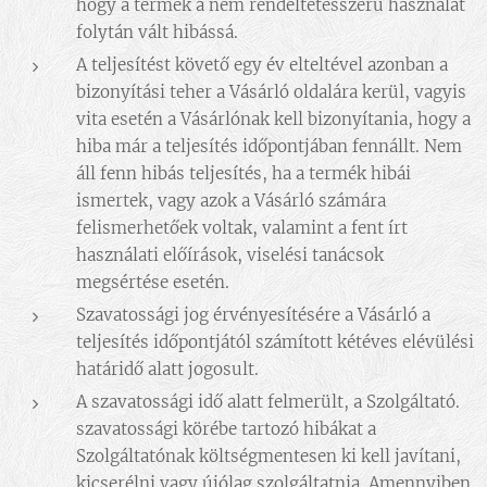
hogy a termék a nem rendeltetésszerű használat
folytán vált hibássá.
A teljesítést követő egy év elteltével azonban a
bizonyítási teher a Vásárló oldalára kerül, vagyis
vita esetén a Vásárlónak kell bizonyítania, hogy a
hiba már a teljesítés időpontjában fennállt. Nem
áll fenn hibás teljesítés, ha a termék hibái
ismertek, vagy azok a Vásárló számára
felismerhetőek voltak, valamint a fent írt
használati előírások, viselési tanácsok
megsértése esetén.
Szavatossági jog érvényesítésére a Vásárló a
teljesítés időpontjától számított kétéves elévülési
határidő alatt jogosult.
A szavatossági idő alatt felmerült, a Szolgáltató.
szavatossági körébe tartozó hibákat a
Szolgáltatónak költségmentesen ki kell javítani,
kicserélni vagy újólag szolgáltatnia. Amennyiben