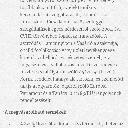
törvénykönyvről szóló 2013. évi V. törvény (a
továbbiakban: Ptk.), az elektronikus
kereskedelmi szolgáltatások, valamint az
információs társadalommal összefüggő
szolgáltatások egyes kérdéseiről szóló 2001. évi
CVIII. törvényben foglaltak irányadóak. A
szerződés - amennyiben a Vásárló a szakmája,
önálló foglalkozása vagy üzleti tevékenysége
körén kívül eljáró természetes személy - a
fogyasztó és a vállalkozás közötti szerződések
részletes szabályairól szóló 45/2014. (II. 26.)
Korm. rendelet hatálya alá tartozik, és szem előtt
tartja a fogyasztók jogairól szóló Európai
Parlament és a Tanács 2011/83/EU irányelvének
rendelkezéseit.
·
A megvásárolható termékek
A Szolgáltató által kínált késztermékek, illetve az