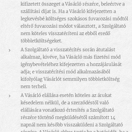
kifizetett összeget a Vásárló részére, beleértve a
szállítási díjat is. Ha a Vásárló kifejezetten a
legkevésbé költséges szokásos fuvarozási módtól
eltérő fuvarozási módot választott, a Szolgáltató
nem köteles visszatéríteni az ebből eredő
többletköltségeket.
A Szolgáltató a visszatérítés során átutalást
alkalmaz, kivéve, ha Vásárló más fizetési mód
igénybevételéhez kifejezetten a hozzájárulását
adja; e visszatérítési mód alkalmazásából
kifolyólag Vásárlót semmilyen többletköltség
nem terheli.
A Vásárló elállása esetén köteles az árukat
késedelem nélkül, de a szerződéstől való
elállására vonatkozó értesítés a Szolgáltató
részére történő megküldésétől számított 14
napnál nem később visszaküldeni a Szolgáltató