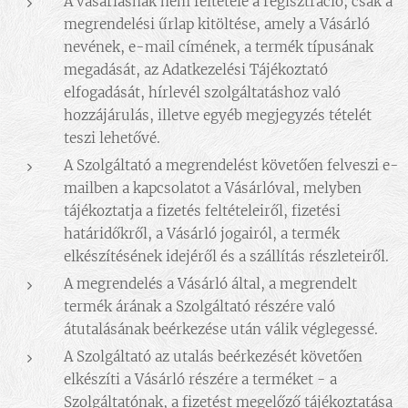
A vásárlásnak nem feltétele a regisztráció, csak a
megrendelési űrlap kitöltése, amely a Vásárló
nevének, e-mail címének, a termék típusának
megadását, az Adatkezelési Tájékoztató
elfogadását, hírlevél szolgáltatáshoz való
hozzájárulás, illetve egyéb megjegyzés tételét
teszi lehetővé.
A Szolgáltató a megrendelést követően felveszi e-
mailben a kapcsolatot a Vásárlóval, melyben
tájékoztatja a fizetés feltételeiről, fizetési
határidőkről, a Vásárló jogairól, a termék
elkészítésének idejéről és a szállítás részleteiről.
A megrendelés a Vásárló által, a megrendelt
termék árának a Szolgáltató részére való
átutalásának beérkezése után válik véglegessé.
A Szolgáltató az utalás beérkezését követően
elkészíti a Vásárló részére a terméket - a
Szolgáltatónak, a fizetést megelőző tájékoztatása