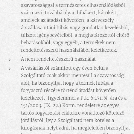
szavatossággal a természetes elhasználódásból
származó, továbbá olyan hibákért, károkért,
amelyek az átadást követően, a kárveszély
átszállása utáni hibás vagy gondatlan kezelésből,
túlzott igénybevételből, a meghatározottól eltérő
behatásokból, vagy egyéb, a termékek nem
rendeltetésszerű használatából keletkeztek.
A nem rendeltetésszerű használat
A vásárlástól számított egy éven belül a
Szolgáltató csak akkor mentesül a szavatosság
alól, ha bizonyítja, hogy a termék hibája a
fogyasztó részére történő átadást követően
keletkezett, figyelemmel a Ptk. 6:171. §-ára és a
151/2003. (IX. 22.) Korm. rendeletre az egyes
tartós fogyasztási cikkekre vonatkozó kötelező
jótállásról. Így a Szolgáltató nem köteles a
kifogásnak helyt adni, ha megfelelően bizonyítja,