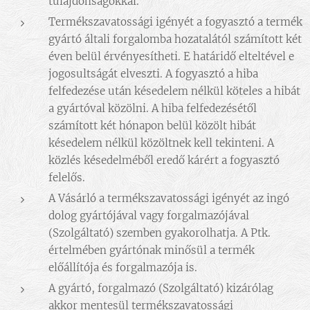
tulajdonságokkal.
Termékszavatossági igényét a fogyasztó a termék
gyártó általi forgalomba hozatalától számított két
éven belül érvényesítheti. E határidő elteltével e
jogosultságát elveszti. A fogyasztó a hiba
felfedezése után késedelem nélkül köteles a hibát
a gyártóval közölni. A hiba felfedezésétől
számított két hónapon belül közölt hibát
késedelem nélkül közöltnek kell tekinteni. A
közlés késedelméből eredő kárért a fogyasztó
felelős.
A Vásárló a termékszavatossági igényét az ingó
dolog gyártójával vagy forgalmazójával
(Szolgáltató) szemben gyakorolhatja. A Ptk.
értelmében gyártónak minősül a termék
előállítója és forgalmazója is.
A gyártó, forgalmazó (Szolgáltató) kizárólag
akkor mentesül termékszavatossági