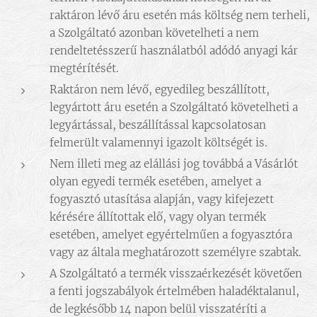
raktáron lévő áru esetén más költség nem terheli,
a Szolgáltató azonban követelheti a nem
rendeltetésszerű használatból adódó anyagi kár
megtérítését.
Raktáron nem lévő, egyedileg beszállított,
legyártott áru esetén a Szolgáltató követelheti a
legyártással, beszállítással kapcsolatosan
felmerült valamennyi igazolt költségét is.
Nem illeti meg az elállási jog továbbá a Vásárlót
olyan egyedi termék esetében, amelyet a
fogyasztó utasítása alapján, vagy kifejezett
kérésére állítottak elő, vagy olyan termék
esetében, amelyet egyértelműen a fogyasztóra
vagy az általa meghatározott személyre szabtak.
A Szolgáltató a termék visszaérkezését követően
a fenti jogszabályok értelmében haladéktalanul,
de legkésőbb 14 napon belül visszatéríti a