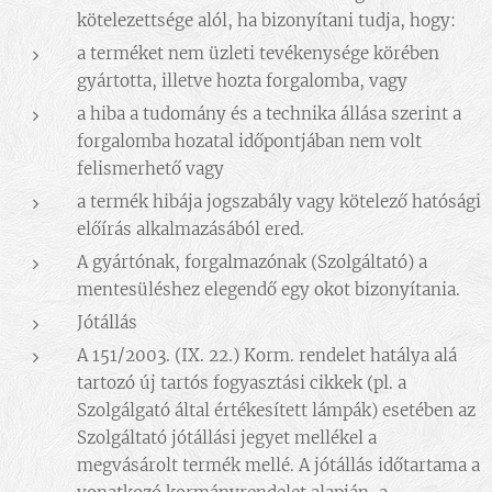
kötelezettsége alól, ha bizonyítani tudja, hogy:
a terméket nem üzleti tevékenysége körében
gyártotta, illetve hozta forgalomba, vagy
a hiba a tudomány és a technika állása szerint a
forgalomba hozatal időpontjában nem volt
felismerhető vagy
a termék hibája jogszabály vagy kötelező hatósági
előírás alkalmazásából ered.
A gyártónak, forgalmazónak (Szolgáltató) a
mentesüléshez elegendő egy okot bizonyítania.
Jótállás
A 151/2003. (IX. 22.) Korm. rendelet hatálya alá
tartozó új tartós fogyasztási cikkek (pl. a
Szolgálgató által értékesített lámpák) esetében az
Szolgáltató jótállási jegyet mellékel a
megvásárolt termék mellé. A jótállás időtartama a