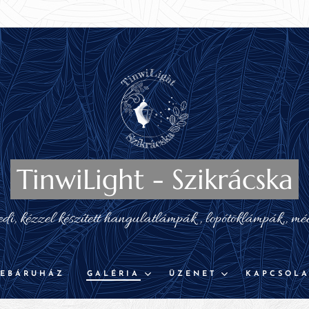
TinwiLight - Szikrácska
i, kézzel készített hangulatlámpák , lopótöklámpák,, mé
EBÁRUHÁZ
GALÉRIA
ÜZENET
KAPCSOLA