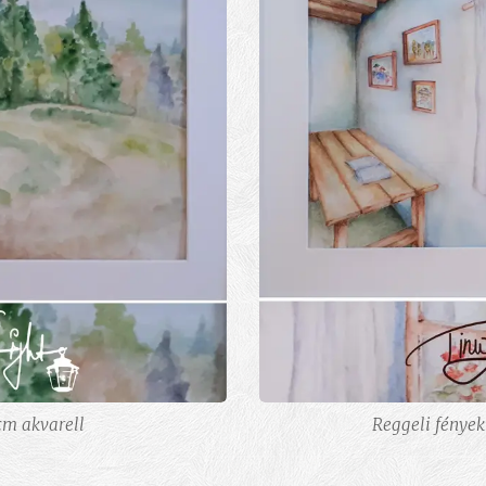
cm akvarell
Reggeli fények