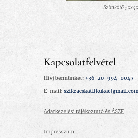
Szitakötő 50x40
Kapcsolatfelvétel
Hívj bennünket:
+36-20-994-0047
E-mail:
szikracskatl[kukac]gmail.co
Adatkezelési tájékoztató és ÁSZF
Impresszum