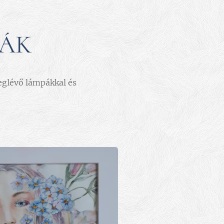
KÁK
eglévő lámpákkal és