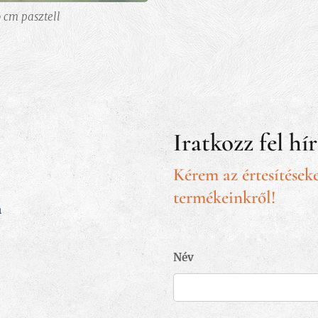
 cm pasztell
Iratkozz fel hí
Kérem az értesítéseke
termékeinkről!
m
Név