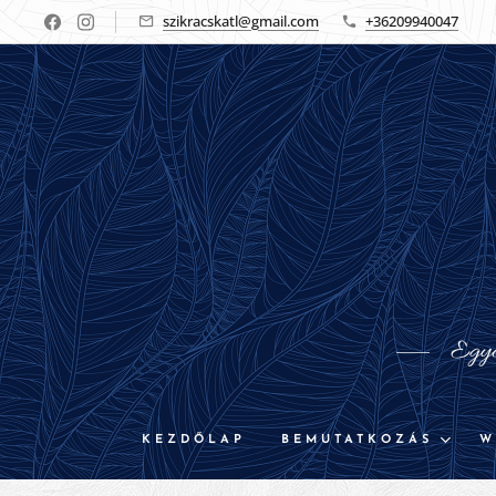
szikracskatl@gmail.com
+36209940047
Egyed
KEZDŐLAP
BEMUTATKOZÁS
W