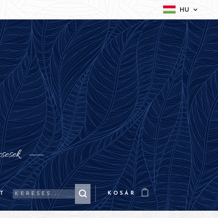
HU
csesek
T
KOSÁR