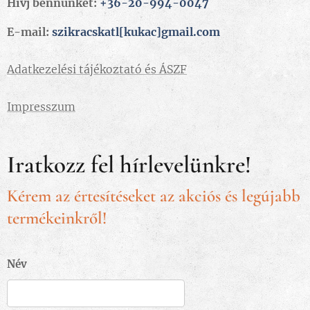
Hívj bennünket:
+36-20-994-0047
E-mail:
szikracskatl[kukac]gmail.com
Adatkezelési tájékoztató és ÁSZF
Impresszum
Iratkozz fel hírlevelünkre!
Kérem az értesítéseket az akciós és legújabb
termékeinkről!
Név