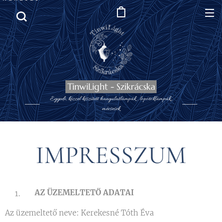
TinwiLight - Szikrácska
Egyedi, kézzel készített hangulatlámpák , lopótöklámpák,,
mécsesek
IMPRESSZUM
AZ ÜZEMELTETŐ ADATAI
Az üzemeltető neve: Kerekesné Tóth Éva