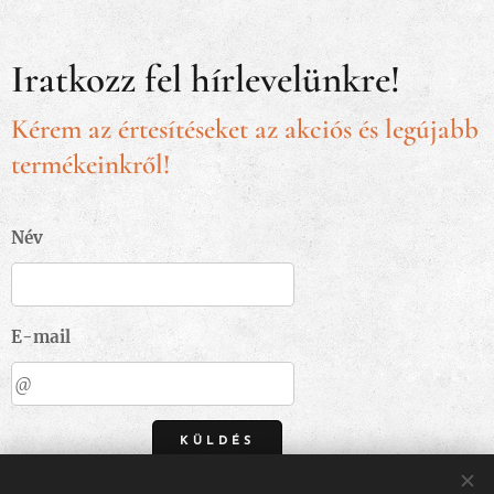
Iratkozz fel hírlevelünkre!
Kérem az értesítéseket az akciós és legújabb
termékeinkről!
Név
E-mail
KÜLDÉS