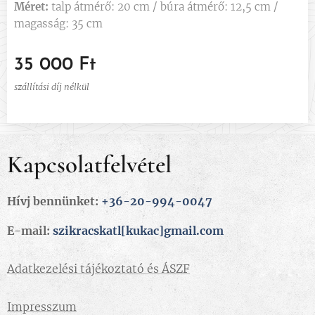
Méret:
talp átmérő: 20 cm / búra átmérő: 12,5 cm /
magasság: 35 cm
35 000
Ft
szállítási díj nélkül
Kapcsolatfelvétel
Hívj bennünket:
+36-20-994-0047
E-mail:
szikracskatl[kukac]gmail.com
Adatkezelési tájékoztató és ÁSZF
Impresszum