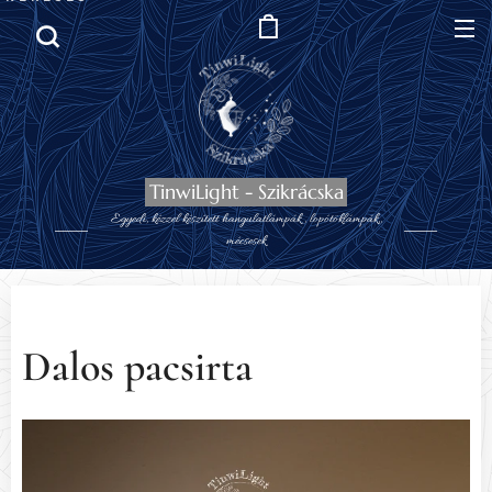
TinwiLight - Szikrácska
Egyedi, kézzel készített hangulatlámpák , lopótöklámpák,,
mécsesek
Dalos pacsirta