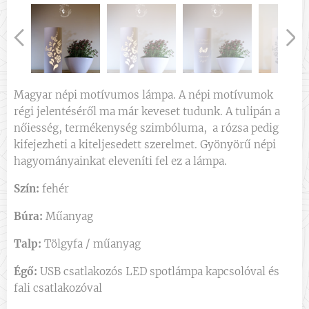
Magyar népi motívumos lámpa. A népi motívumok
régi jelentéséről ma már keveset tudunk. A tulipán a
nőiesség, termékenység szimbóluma, a rózsa pedig
kifejezheti a kiteljesedett szerelmet. Gyönyörű népi
hagyományainkat eleveníti fel ez a lámpa.
Szín:
fehér
Búra:
Műanyag
Talp:
Tölgyfa / műanyag
Égő:
USB csatlakozós LED spotlámpa kapcsolóval és
fali csatlakozóval