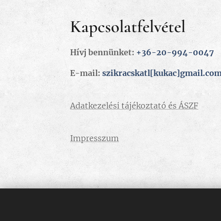
Kapcsolatfelvétel
Hívj bennünket:
+36-20-994-0047
E-mail:
szikracskatl[kukac]gmail.co
Adatkezelési tájékoztató és ÁSZF
Impresszum