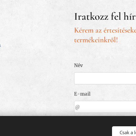
Iratkozz fel hí
Kérem az értesítéseke
termékeinkről!
m
Név
E-mail
KÜ
Csak a 