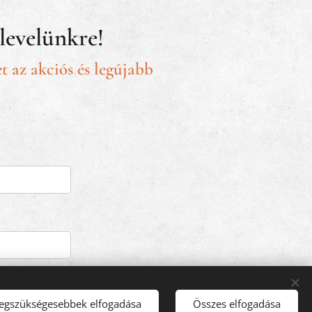
rlevelünkre!
t az akciós és legújabb
LDÉS
legszükségesebbek elfogadása
Összes elfogadása