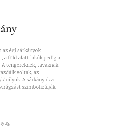
kány
n az égi sárkányok
, a föld alatt lakók pedig a
k. A tengereknek, tavaknak
azdáik voltak, az
királyok. A sárkányok a
 virágzást szimbolizálják.
nyag