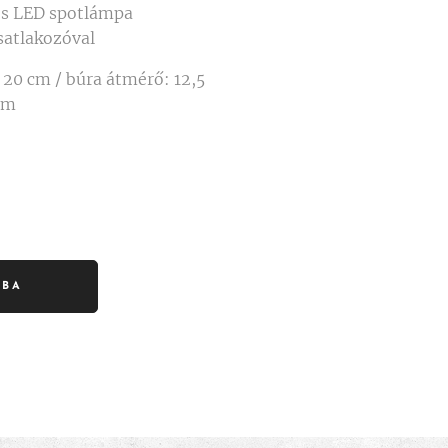
ós LED spotlámpa
csatlakozóval
 20 cm / búra átmérő: 12,5
cm
RBA