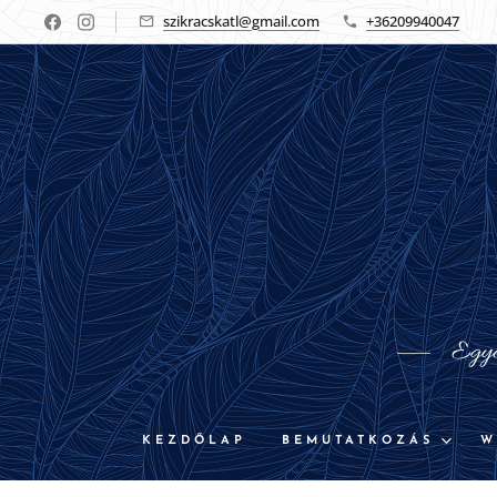
szikracskatl@gmail.com
+36209940047
Egyed
KEZDŐLAP
BEMUTATKOZÁS
W