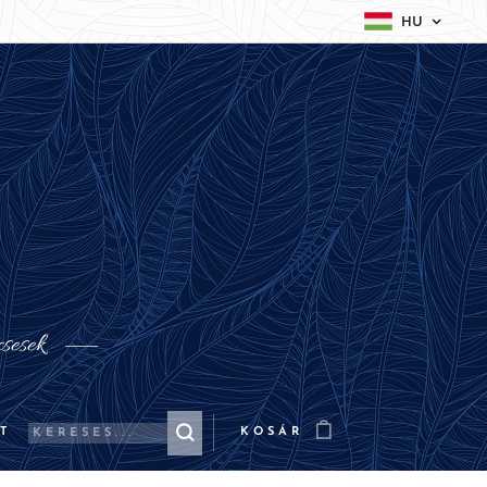
HU
csesek
T
KOSÁR