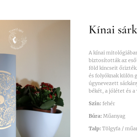
Kínai sár
A kínai mitológiába
biztosították az esőt
föld kincseit őrizté
és folyóknak külön g
úgynevezett sárkány
békét, a jólétet és a
Szín:
fehér
Búra:
Műanyag
Talp:
Tölgyfa / műa