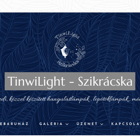
TinwiLight - Szikrácska
i, kézzel készített hangulatlámpák , lopótöklámpák,, mé
EBÁRUHÁZ
GALÉRIA
ÜZENET
KAPCSOLA