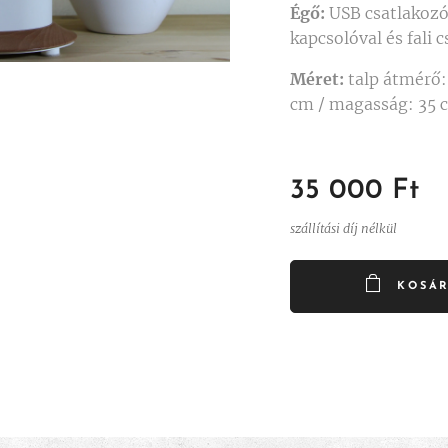
Égő:
USB csatlakoz
kapcsolóval és fali 
Méret:
talp átmérő:
cm / magasság: 35 
35 000
Ft
szállítási díj nélkül
KOSÁ