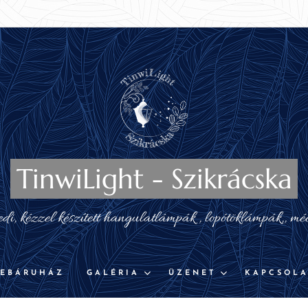
TinwiLight - Szikrácska
i, kézzel készített hangulatlámpák , lopótöklámpák,, mé
EBÁRUHÁZ
GALÉRIA
ÜZENET
KAPCSOLA