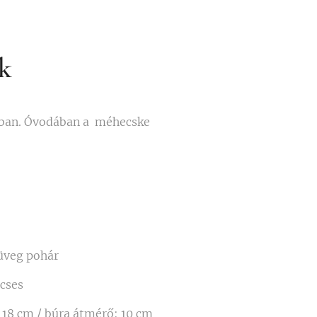
k
rban. Óvodában a méhecske
üveg pohár
cses
 18 cm / búra átmérő: 10 cm