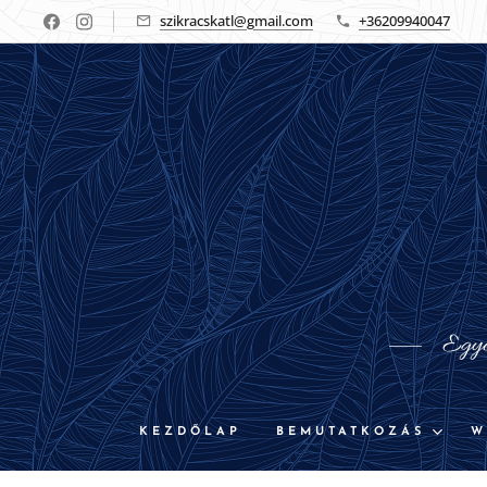
szikracskatl@gmail.com
+36209940047
Egyed
KEZDŐLAP
BEMUTATKOZÁS
W