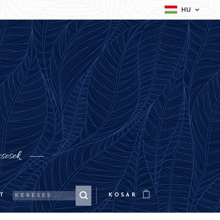
HU
csesek
T
KOSÁR