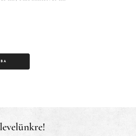
RBA
rlevelünkre!