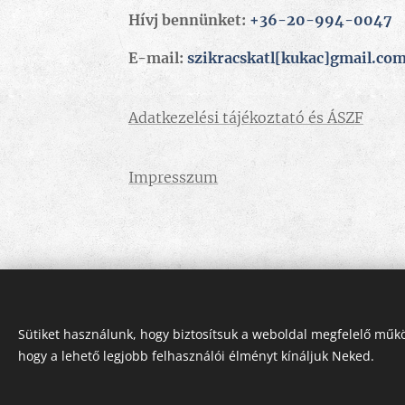
Hívj bennünket:
+36-20-994-0047
E-mail:
szikracskatl[kukac]gmail.co
Adatkezelési tájékoztató és ÁSZF
Impresszum
Sütiket használunk, hogy biztosítsuk a weboldal megfelelő műkö
hogy a lehető legjobb felhasználói élményt kínáljuk Neked.
Az oldalt a
Webnode
működteti
Sütik