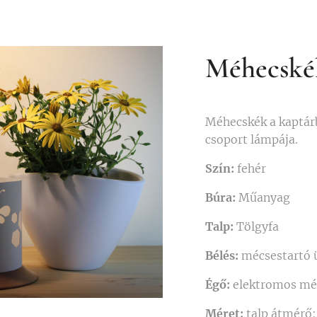
Méhecské
Méhecskék a kaptá
csoport lámpája.
Szín:
fehér
Búra:
Műanyag
Talp:
Tölgyfa
Bélés:
mécsestartó 
Égő:
elektromos mé
Méret:
talp átmérő: