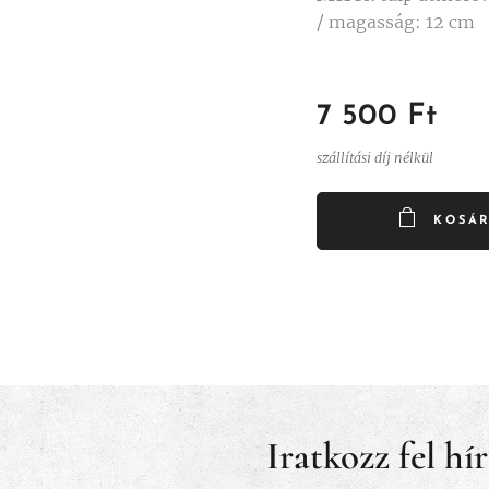
/ magasság: 12 cm
7 500
Ft
szállítási díj nélkül
KOSÁ
Iratkozz fel hí