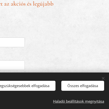
t az akciós és legújabb
LDÉS
legszükségesebbek elfogadása
Összes elfogadása
Haladó beállítások megnyitása
Nyelvek
Magyar
English