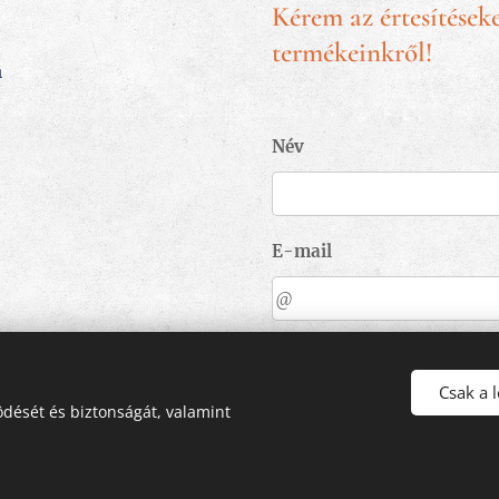
Kérem az értesítéseke
termékeinkről!
m
Név
E-mail
KÜ
Csak a 
dését és biztonságát, valamint