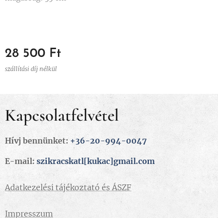
28 500
Ft
szállítási díj nélkül
Kapcsolatfelvétel
Hívj bennünket:
+36-20-994-0047
E-mail:
szikracskatl[kukac]gmail.com
Adatkezelési tájékoztató és ÁSZF
Impresszum