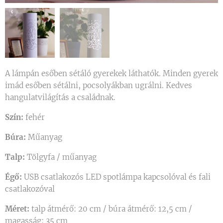
A lámpán esőben sétáló gyerekek láthatók. Minden gyerek
imád esőben sétálni, pocsolyákban ugrálni. Kedves
hangulatvilágítás a családnak.
Szín:
fehér
Búra:
Műanyag
Talp:
Tölgyfa / műanyag
Égő:
USB csatlakozós LED spotlámpa kapcsolóval és fali
csatlakozóval
Méret:
talp átmérő: 20 cm / búra átmérő: 12,5 cm /
magasság: 35 cm