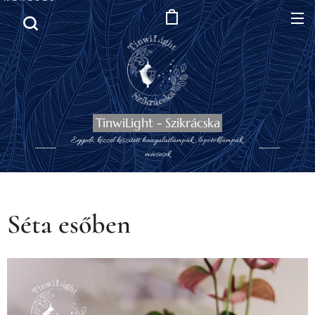
TinwiLight - Szikrácska
Egyedi, kézzel készített hangulatlámpák , lopótöklámpák,,
mécsesek
Séta esőben