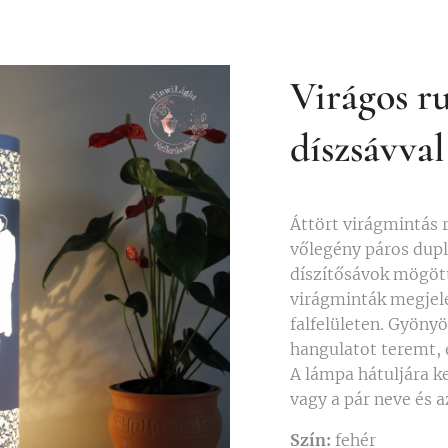
Virágos r
díszsávval
Áttört virágmintás
vőlegény páros dupl
díszítősávok mögött 
virágminták megjel
falfelületen. Gyöny
hangulatot teremt, 
A lámpa hátuljára k
vagy a pár neve és 
Szín:
fehér