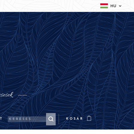
HU
csesek
T
KOSÁR