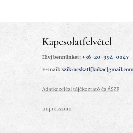
Kapcsolatfelvétel
Hívj bennünket:
+36-20-994-0047
E-mail:
szikracskatl[kukac]gmail.co
Adatkezelési tájékoztató és ÁSZF
Impresszum