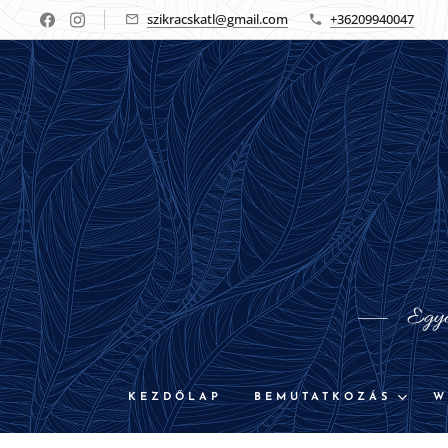
szikracskatl@gmail.com
+36209940047
Egyed
KEZDŐLAP
BEMUTATKOZÁS
W