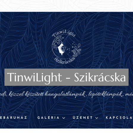
TinwiLight - Szikrácska
i, kézzel készített hangulatlámpák , lopótöklámpák,, mé
EBÁRUHÁZ
GALÉRIA
ÜZENET
KAPCSOLA