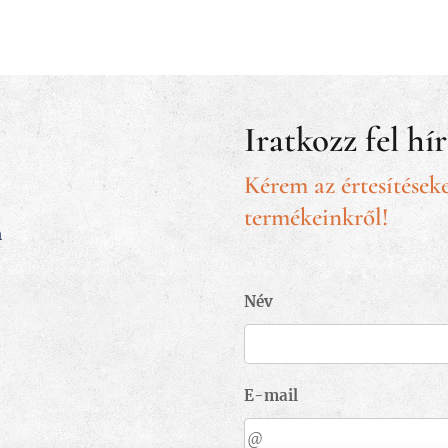
Iratkozz fel hí
Kérem az értesítéseke
termékeinkről!
m
Név
E-mail