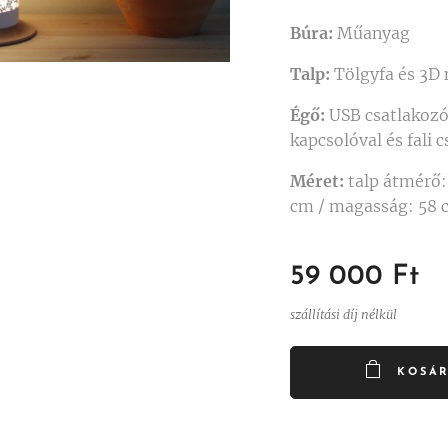
Búra:
Műanyag
Talp:
Tölgyfa és 3D 
Égő:
USB csatlakozó
kapcsolóval és fali 
Méret:
talp átmérő:
cm / magasság: 58 
59 000
Ft
szállítási díj nélkül
KOSÁ