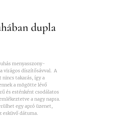
uhában dupla
 ruhás menyasszony-
a virágos díszítősávval. A
nincs takarás, így a
ennek a mögötte lévő
örű és esténként csodálatos
emlékeztetve a nagy napra.
erülhet egy apró üzenet,
az esküvő dátuma.