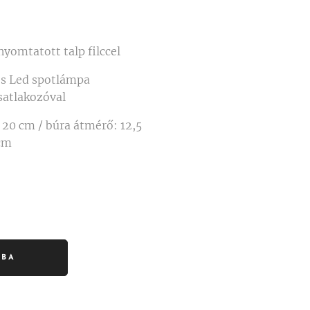
nyomtatott talp filccel
s Led spotlámpa
csatlakozóval
 20 cm / búra átmérő: 12,5
cm
RBA