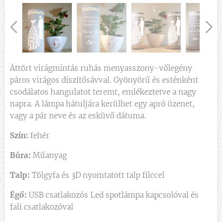
Áttört virágmintás ruhás menyasszony-vőlegény
páros virágos díszítősávval. Gyönyörű és esténként
csodálatos hangulatot teremt, emlékeztetve a nagy
napra. A lámpa hátuljára kerülhet egy apró üzenet,
vagy a pár neve és az esküvő dátuma.
Szín:
fehér
Búra:
Műanyag
Talp:
Tölgyfa és 3D nyomtatott talp filccel
Égő:
USB csatlakozós Led spotlámpa kapcsolóval és
fali csatlakozóval