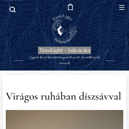
TinwiLight - Szikrácska
Egyedi, kézzel készített hangulatlámpák , lopótöklámpák,,
mécsesek
Virágos ruhában díszsávval