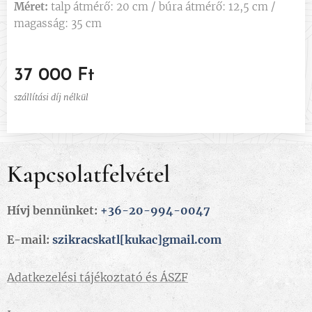
Méret:
talp átmérő: 20 cm / búra átmérő: 12,5 cm /
magasság: 35 cm
37 000
Ft
szállítási díj nélkül
Kapcsolatfelvétel
Hívj bennünket:
+36-20-994-0047
E-mail:
szikracskatl[kukac]gmail.com
Adatkezelési tájékoztató és ÁSZF