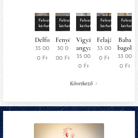
Felirat
Felirat
Felirat
Felirat
Felirat
kérhető
kérhető
kérhető
kérhető
kérhatő
Delfinek
Fenyőfa
Vigyázó
Felajánlás
Baba
angyal
bagoly
35 00
30 0
33 00
35 00
33 00
0
Ft
00
Ft
0
Ft
0
Ft
0
Ft
Következő