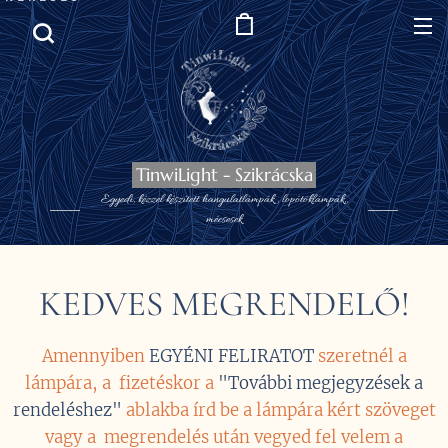
TinwiLight - Szikrácska
Egyedi, kézzel készített hangulatlámpák , lopótöklámpák,,
mécsesek
KEDVES MEGRENDELŐ!
Amennyiben
EGYÉNI FELIRATOT
szeretnél
a
lámpára, a fizetéskor a
"További megjegyzések a
rendeléshez"
ablakba írd be a lámpára kért szöveget
vagy a megrendelés után vegyed fel velem a