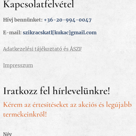
Kapcsolatfelvétel
Hívj bennünket:
+36-20-994-0047
E-mail:
szikracskatl[kukac]gmail.com
Adatkezelési tájékoztató és ÁSZF
Impresszum
Iratkozz fel hírlevelünkre!
Kérem az értesítéseket az akciós és legújabb
termékeinkről!
Név